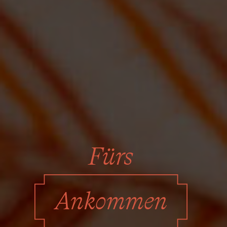
Fürs
Ankommen